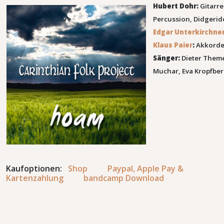
Hubert Dohr:
Gitarre
Percussion, Didgeri
Edgar Unterkirchne
Klaus Paier
:
Akkord
Sänger:
Dieter Themel
Muchar, Eva Kropfbe
Kaufoptionen:
Shop
Paypal, Apple Pay &
Kartenzahlung
bandcamp Download