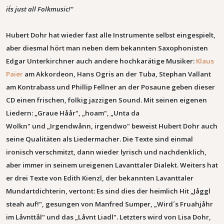
it´s just all Folkmusic!"
Hubert Dohr hat wieder fast alle Instrumente selbst eingespielt,
aber diesmal hört man neben dem bekannten Saxophonisten
Edgar Unterkirchner auch andere hochkarätige Musiker:
Klaus
Paier
am Akkordeon, Hans Ogris an der Tuba, Stephan Vallant
am Kontrabass und Phillip Fellner an der Posaune geben dieser
CD einen frischen, folkig jazzigen Sound. Mit seinen eigenen
Liedern: „Graue Håår", „hoam", „Unta da
Wolkn" und „Irgendwånn, irgendwo" beweist Hubert Dohr auch
seine Qualitäten als Liedermacher. Die Texte sind einmal
ironisch verschmitzt, dann wieder lyrisch und nachdenklich,
aber immer in seinem ureigenen Lavanttaler Dialekt. Weiters hat
er drei Texte von Edith Kienzl, der bekannten Lavanttaler
Mundartdichterin, vertont: Es sind dies der heimlich Hit „Jåggl
steah auf!", gesungen von Manfred Sumper, „Wird´s Fruahjåhr
im Låvnttål" und das „Låvnt Liadl". Letzters wird von Lisa Dohr,