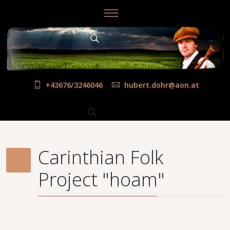
+43676/3246046
hubert.dohr@aon.at
Carinthian Folk
Project "hoam"